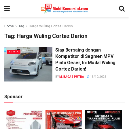
Home
Tag
Harga Wuling Cortez Darion
Tag:
Harga Wuling Cortez Darion
Siap Bersaing dengan
BERITA
Kompetitor di Segmen MPV
Pintu Geser, Ini Modal Wuling
Cortez Darion!
BY
M. BAGAS PUTRA
15/10/2025
Sponsor