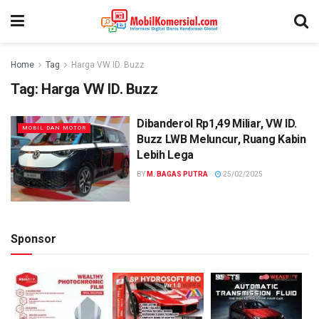
Home
Tag
Harga VW ID. Buzz
Tag:
Harga VW ID. Buzz
Dibanderol Rp1,49 Miliar, VW ID.
MOBIL DAN MOTOR
Buzz LWB Meluncur, Ruang Kabin
Lebih Lega
BY
M. BAGAS PUTRA
25/02/2025
Sponsor