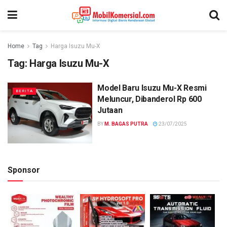
Home
Tag
Harga Isuzu Mu-X
Tag:
Harga Isuzu Mu-X
Model Baru Isuzu Mu-X Resmi
BERITA
Meluncur, Dibanderol Rp 600
Jutaan
BY
M. BAGAS PUTRA
23/07/2025
Sponsor