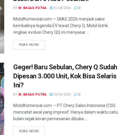
BY
M. BAGAS PUTRA
01/08/2026
0
MobilKomersial.com — GIIAS 2026 menjadi saksi
kembalinya legenda EV lewat Chery Q. Mobil listrik
ringkas evolusi Chery QQ ini menyasar ...
READ MORE
Geger! Baru Sebulan, Chery Q Sudah
Dipesan 3.000 Unit, Kok Bisa Selaris
Ini?
BY
M. BAGAS PUTRA
24/06/2026
0
MobilKomersial.com — PT Chery Sales Indonesia (CSI)
mencatat awal yang impresif. Hanya dalam waktu satu
bulan sejak keran pemesanan dibuka ...
READ MORE