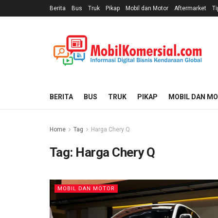
Berita
Bus
Truk
Pikap
Mobil dan Motor
Aftermarket
Ti
BERITA
BUS
TRUK
PIKAP
MOBIL DAN M
Home
Tag
Harga Chery Q
Tag:
Harga Chery Q
MOBIL DAN MOTOR