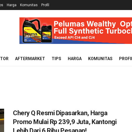
ps
Harga
Komunitas
Profil
OTOR
AFTERMARKET
TIPS
HARGA
KOMUNITAS
PROFI
Chery Q Resmi Dipasarkan, Harga
Promo Mulai Rp 239,9 Juta, Kantongi
Lebih Dari 6 Ribu Pesanan!