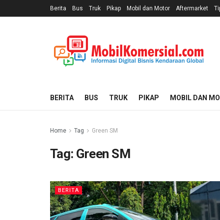
Berita
Bus
Truk
Pikap
Mobil dan Motor
Aftermarket
Ti
BERITA
BUS
TRUK
PIKAP
MOBIL DAN M
Home
Tag
Green SM
Tag:
Green SM
BERITA