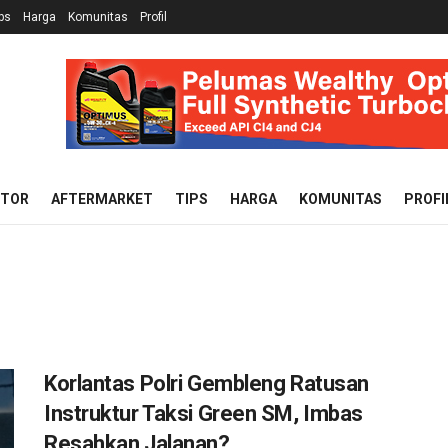
ps
Harga
Komunitas
Profil
OTOR
AFTERMARKET
TIPS
HARGA
KOMUNITAS
PROFI
Korlantas Polri Gembleng Ratusan
Instruktur Taksi Green SM, Imbas
Resahkan Jalanan?