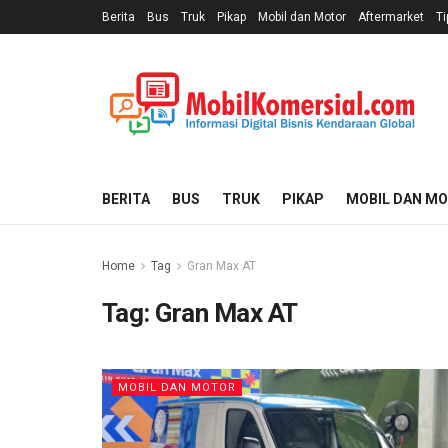
Berita
Bus
Truk
Pikap
Mobil dan Motor
Aftermarket
Ti
BERITA
BUS
TRUK
PIKAP
MOBIL DAN M
Home
Tag
Gran Max AT
Tag:
Gran Max AT
MOBIL DAN MOTOR