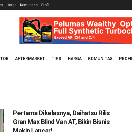
ps
Harga
Komunitas
Profil
OTOR
AFTERMARKET
TIPS
HARGA
KOMUNITAS
PROFI
Pertama Dikelasnya, Daihatsu Rilis
Gran Max Blind Van AT, Bikin Bisnis
Makin Lancar!