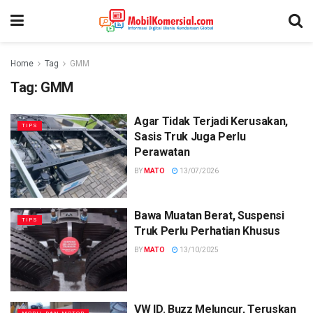
Home
Tag
GMM
Tag:
GMM
Agar Tidak Terjadi Kerusakan,
TIPS
Sasis Truk Juga Perlu
Perawatan
BY
MATO
13/07/2026
Bawa Muatan Berat, Suspensi
TIPS
Truk Perlu Perhatian Khusus
BY
MATO
13/10/2025
VW ID. Buzz Meluncur, Teruskan