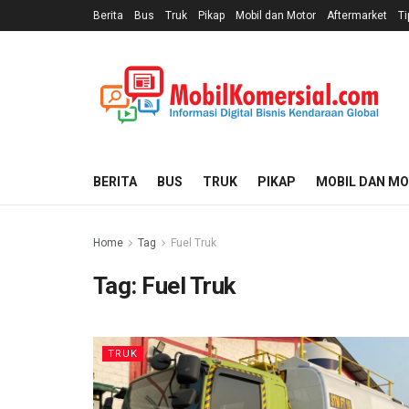
Berita
Bus
Truk
Pikap
Mobil dan Motor
Aftermarket
Ti
BERITA
BUS
TRUK
PIKAP
MOBIL DAN M
Home
Tag
Fuel Truk
Tag:
Fuel Truk
TRUK