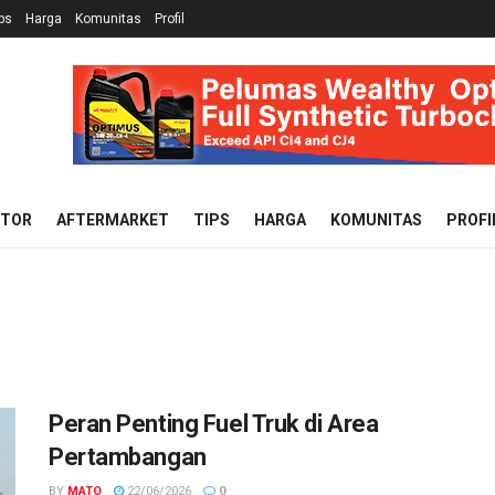
ps
Harga
Komunitas
Profil
OTOR
AFTERMARKET
TIPS
HARGA
KOMUNITAS
PROFI
Peran Penting Fuel Truk di Area
Pertambangan
BY
MATO
22/06/2026
0