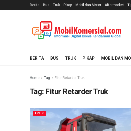
Berita
Bus
Truk
Pikap
Mobil dan Motor
Aftermarket
Ti
BERITA
BUS
TRUK
PIKAP
MOBIL DAN M
Home
Tag
Fitur Retarder Truk
Tag:
Fitur Retarder Truk
TRUK