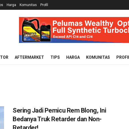
ps
Harga
Komunitas
Profil
OTOR
AFTERMARKET
TIPS
HARGA
KOMUNITAS
PROFI
Sering Jadi Pemicu Rem Blong, Ini
Bedanya Truk Retarder dan Non-
Retarder!