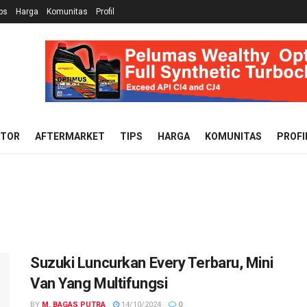
ps
Harga
Komunitas
Profil
OTOR
AFTERMARKET
TIPS
HARGA
KOMUNITAS
PROFI
Suzuki Luncurkan Every Terbaru, Mini
Van Yang Multifungsi
BY
M. BAGAS PUTRA
14/10/2024
0