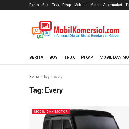
Berita
Bus
Truk
Pikap
Mobil dan Motor
Aftermarket
Ti
BERITA
BUS
TRUK
PIKAP
MOBIL DAN M
Home
Tag
Every
Tag:
Every
MOBIL DAN MOTOR