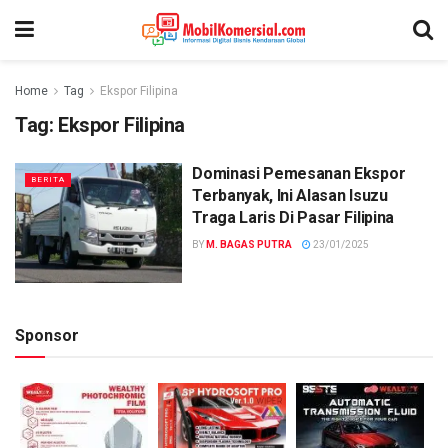
Home
Tag
Ekspor Filipina
Tag:
Ekspor Filipina
Dominasi Pemesanan Ekspor
BERITA
Terbanyak, Ini Alasan Isuzu
Traga Laris Di Pasar Filipina
BY
M. BAGAS PUTRA
23/01/2025
Sponsor