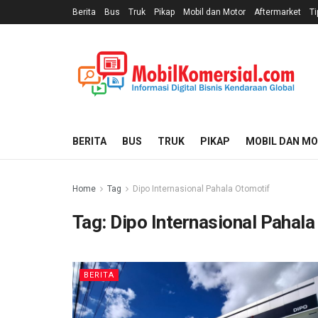
Berita
Bus
Truk
Pikap
Mobil dan Motor
Aftermarket
Ti
BERITA
BUS
TRUK
PIKAP
MOBIL DAN M
Home
Tag
Dipo Internasional Pahala Otomotif
Tag:
Dipo Internasional Pahala
BERITA