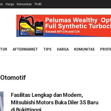
ps
Harga
Komunitas
Profil
OTOR
AFTERMARKET
TIPS
HARGA
KOMUNITAS
PROFI
 Otomotif
Fasilitas Lengkap dan Modern,
Mitsubishi Motors Buka Diler 3S Baru
di Bukittinggi