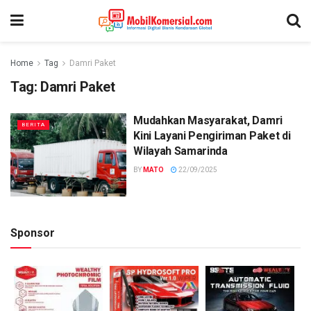
Home
Tag
Damri Paket
Tag:
Damri Paket
Mudahkan Masyarakat, Damri
BERITA
Kini Layani Pengiriman Paket di
Wilayah Samarinda
BY
MATO
22/09/2025
Sponsor