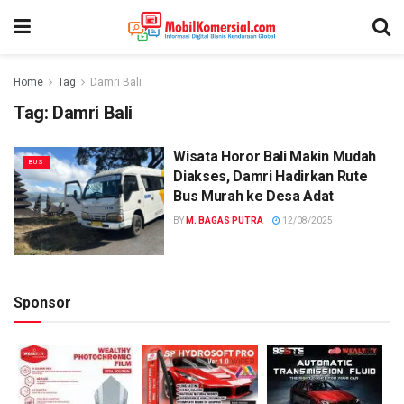
Home
Tag
Damri Bali
Tag:
Damri Bali
Wisata Horor Bali Makin Mudah
BUS
Diakses, Damri Hadirkan Rute
Bus Murah ke Desa Adat
BY
M. BAGAS PUTRA
12/08/2025
Sponsor