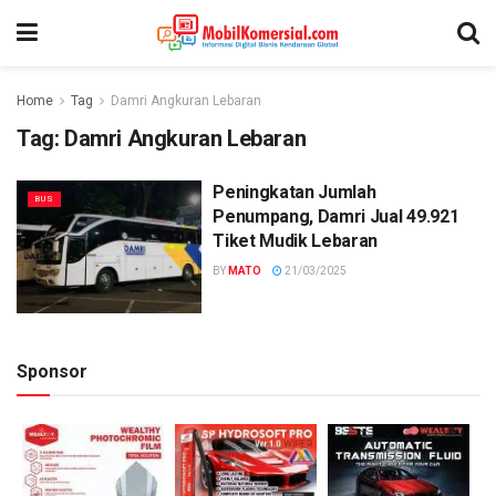
Home
Tag
Damri Angkuran Lebaran
Tag:
Damri Angkuran Lebaran
Peningkatan Jumlah
BUS
Penumpang, Damri Jual 49.921
Tiket Mudik Lebaran
BY
MATO
21/03/2025
Sponsor