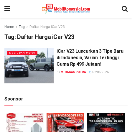
Home
Tag
Daftar Harga iCar V23
Tag:
Daftar Harga iCar V23
iCar V23 Luncurkan 3 Tipe Baru
MOBIL DAN MOTOR
di Indonesia, Varian Tertinggi
Cuma Rp 499 Jutaan!
BY
M. BAGAS PUTRA
09/06/2026
Sponsor