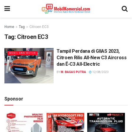
Home
Tag
Citroen EC3
Tag:
Citroen EC3
Tampil Perdana di GIIAS 2023,
MOBIL DAN MOTOR
Citroen Rilis All-New C3 Aircross
dan Ë-C3 All-Electric
BY
M. BAGAS PUTRA
12/08/2023
Sponsor