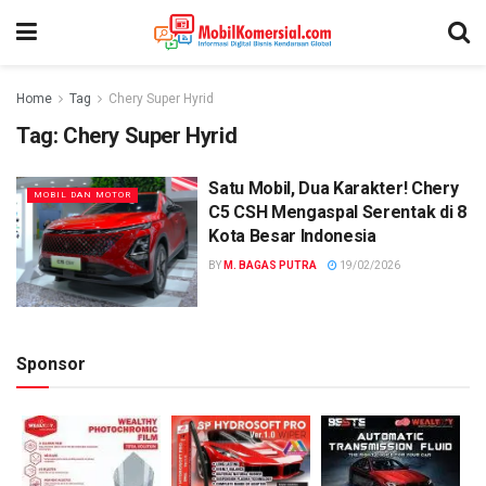
Home
Tag
Chery Super Hyrid
Tag:
Chery Super Hyrid
Satu Mobil, Dua Karakter! Chery
MOBIL DAN MOTOR
C5 CSH Mengaspal Serentak di 8
Kota Besar Indonesia
BY
M. BAGAS PUTRA
19/02/2026
Sponsor