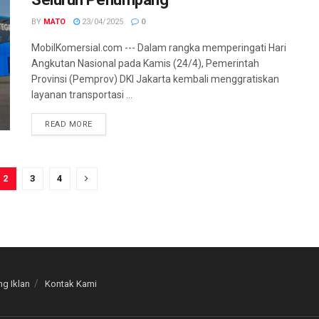
BY
MATO
23/04/2025
0
MobilKomersial.com --- Dalam rangka memperingati Hari
Angkutan Nasional pada Kamis (24/4), Pemerintah
Provinsi (Pemprov) DKI Jakarta kembali menggratiskan
layanan transportasi ...
READ MORE
2
3
4
g Iklan
Kontak Kami