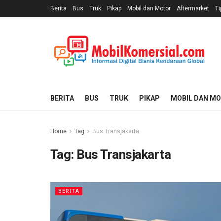
Berita
Bus
Truk
Pikap
Mobil dan Motor
Aftermarket
Ti
BERITA
BUS
TRUK
PIKAP
MOBIL DAN M
Home
Tag
Bus Transjakarta
Tag:
Bus Transjakarta
BERITA