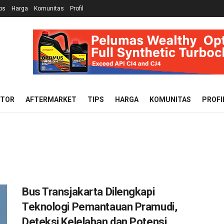
ps
Harga
Komunitas
Profil
OTOR
AFTERMARKET
TIPS
HARGA
KOMUNITAS
PROFI
Bus Transjakarta Dilengkapi
Teknologi Pemantauan Pramudi,
Deteksi Kelelahan dan Potensi