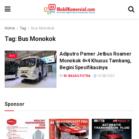
Home
Tag
Bus Monokok
Tag:
Bus Monokok
Adiputro Pamer Jetbus Roamer
BUS
Monokok 4×4 Khusus Tambang,
Begini Spesifikasinya
BY
M. BAGAS PUTRA
15/08/2023
Sponsor