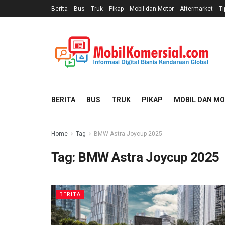
Berita
Bus
Truk
Pikap
Mobil dan Motor
Aftermarket
Ti
BERITA
BUS
TRUK
PIKAP
MOBIL DAN M
Home
Tag
BMW Astra Joycup 2025
Tag:
BMW Astra Joycup 2025
BERITA