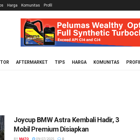
ps
Harga
Komunitas
Profil
OTOR
AFTERMARKET
TIPS
HARGA
KOMUNITAS
PROFI
Joycup BMW Astra Kembali Hadir, 3
Mobil Premium Disiapkan
BY
MATO
09/07/2025
0