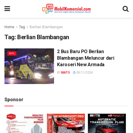
Home
Tag
Berlian Blambangan
Tag:
Berlian Blambangan
2 Bus Baru PO Berlian
BUS
Blambangan Meluncur dari
Karoseri New Armada
BY
MATO
09/11/2024
Sponsor