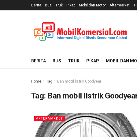
Berita
Bus
Truk
Pikap
Mobil dan Motor
Aftermarket
Ti
BERITA
BUS
TRUK
PIKAP
MOBIL DAN M
Home
Tag
Ban mobil listrik Goodyear
Tag:
Ban mobil listrik Goodyea
AFTERMARKET