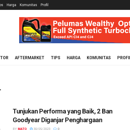
ps
Harga
Komunitas
Profil
OTOR
AFTERMARKET
TIPS
HARGA
KOMUNITAS
PROFI
r
Tunjukan Performa yang Baik, 2 Ban
Goodyear Diganjar Penghargaan
BY
MATO
30/05/2023
0