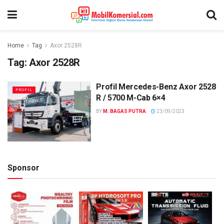
Home
Tag
Axor 2528R
Tag:
Axor 2528R
Profil Mercedes-Benz Axor 2528
PROFIL
R / 5700 M-Cab 6×4
BY
M. BAGAS PUTRA
23/09/2023
Sponsor