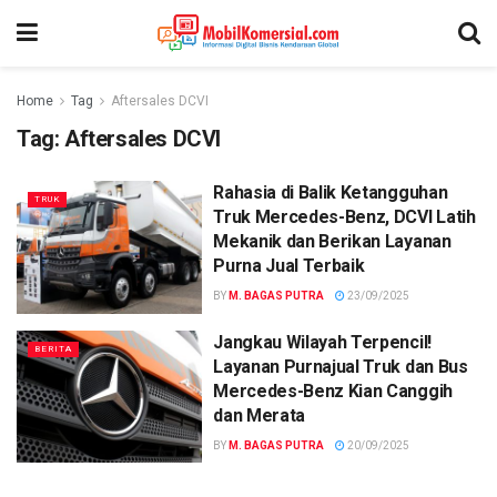
Home
Tag
Aftersales DCVI
Tag:
Aftersales DCVI
Rahasia di Balik Ketangguhan
TRUK
Truk Mercedes-Benz, DCVI Latih
Mekanik dan Berikan Layanan
Purna Jual Terbaik
BY
M. BAGAS PUTRA
23/09/2025
Jangkau Wilayah Terpencil!
BERITA
Layanan Purnajual Truk dan Bus
Mercedes-Benz Kian Canggih
dan Merata
BY
M. BAGAS PUTRA
20/09/2025