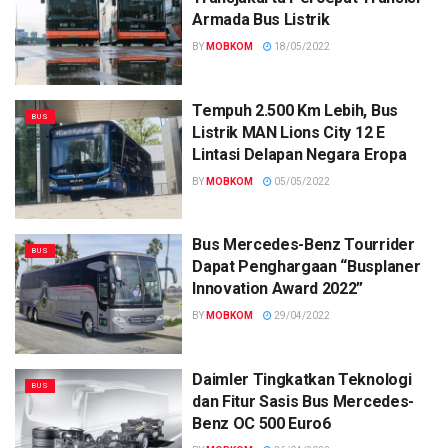
Armada Bus Listrik
BY
MOBKOM
18/05/2022
Tempuh 2.500 Km Lebih, Bus
BUS
Listrik MAN Lions City 12 E
Lintasi Delapan Negara Eropa
BY
MOBKOM
05/05/2022
Bus Mercedes-Benz Tourrider
BUS
Dapat Penghargaan “Busplaner
Innovation Award 2022”
BY
MOBKOM
29/04/2022
Daimler Tingkatkan Teknologi
BUS
dan Fitur Sasis Bus Mercedes-
Benz OC 500 Euro6