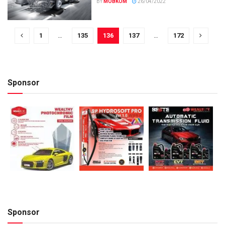
BY
MOBKOM
26/04/2022
1
…
135
136
137
…
172
Sponsor
Sponsor