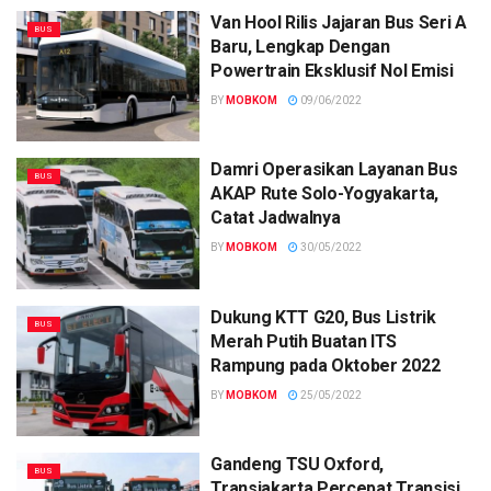
Van Hool Rilis Jajaran Bus Seri A
BUS
Baru, Lengkap Dengan
Powertrain Eksklusif Nol Emisi
BY
MOBKOM
09/06/2022
Damri Operasikan Layanan Bus
BUS
AKAP Rute Solo-Yogyakarta,
Catat Jadwalnya
BY
MOBKOM
30/05/2022
Dukung KTT G20, Bus Listrik
BUS
Merah Putih Buatan ITS
Rampung pada Oktober 2022
BY
MOBKOM
25/05/2022
Gandeng TSU Oxford,
BUS
Transjakarta Percepat Transisi