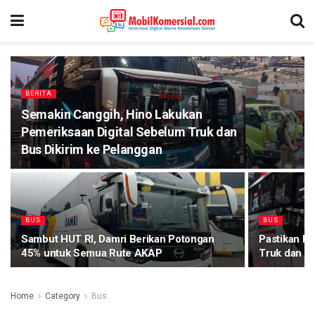
BERITA
Semakin Canggih, Hino Lakukan
Pemeriksaan Digital Sebelum Truk dan
Bus Dikirim ke Pelanggan
BUS
BUS
Sambut HUT RI, Damri Berikan Potongan
Pastikan Ku
45% untuk Semua Rute AKAP
Truk dan Bu
Home
Category
Bus