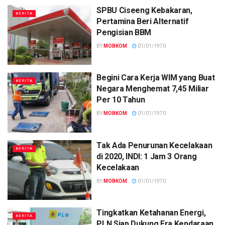
SPBU Ciseeng Kebakaran,
BERITA
Pertamina Beri Alternatif
Pengisian BBM
BY
MOBKOM
01/01/1970
Begini Cara Kerja WIM yang Buat
BERITA
Negara Menghemat 7,45 Miliar
Per 10 Tahun
BY
MOBKOM
01/01/1970
Tak Ada Penurunan Kecelakaan
BERITA
di 2020, INDI: 1 Jam 3 Orang
Kecelakaan
BY
MOBKOM
01/01/1970
Tingkatkan Ketahanan Energi,
BERITA
PLN Siap Dukung Era Kendaraan