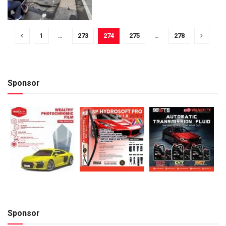
1
…
273
274
275
…
278
Sponsor
Sponsor