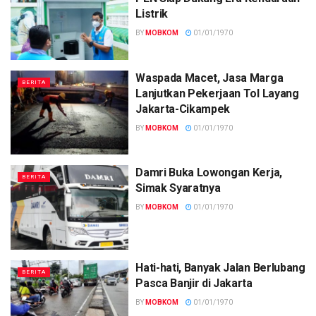
Listrik
BY
MOBKOM
01/01/1970
Waspada Macet, Jasa Marga
BERITA
Lanjutkan Pekerjaan Tol Layang
Jakarta-Cikampek
BY
MOBKOM
01/01/1970
Damri Buka Lowongan Kerja,
BERITA
Simak Syaratnya
BY
MOBKOM
01/01/1970
Hati-hati, Banyak Jalan Berlubang
BERITA
Pasca Banjir di Jakarta
BY
MOBKOM
01/01/1970