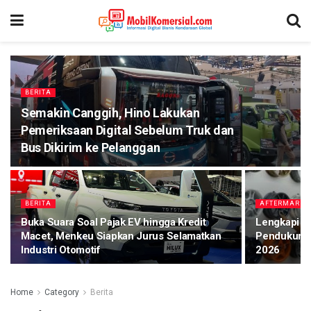
BERITA
Semakin Canggih, Hino Lakukan
Pemeriksaan Digital Sebelum Truk dan
Bus Dikirim ke Pelanggan
BERITA
AFTERMARKE
Buka Suara Soal Pajak EV hingga Kredit
Lengkapi Ek
Macet, Menkeu Siapkan Jurus Selamatkan
Pendukung 
Industri Otomotif
2026
Home
Category
Berita