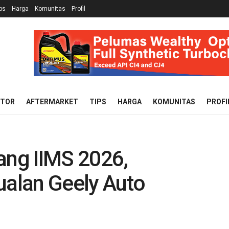
ps
Harga
Komunitas
Profil
OTOR
AFTERMARKET
TIPS
HARGA
KOMUNITAS
PROFI
ang IIMS 2026,
alan Geely Auto