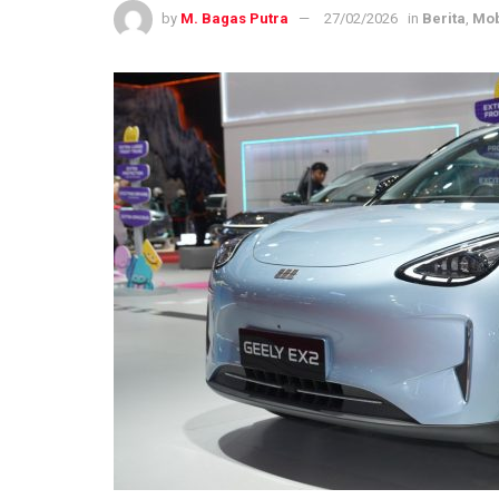
by
M. Bagas Putra
27/02/2026
in
Berita
,
Mob