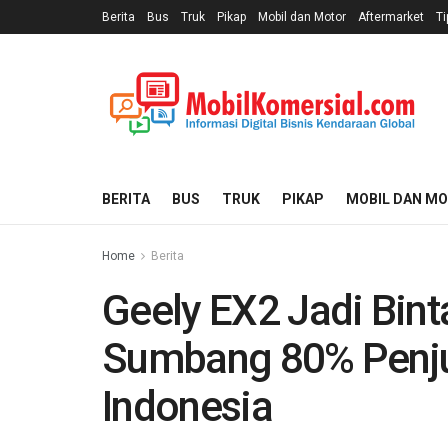
Berita
Bus
Truk
Pikap
Mobil dan Motor
Aftermarket
Ti
BERITA
BUS
TRUK
PIKAP
MOBIL DAN M
Home
Berita
Geely EX2 Jadi Bint
Sumbang 80% Penju
Indonesia