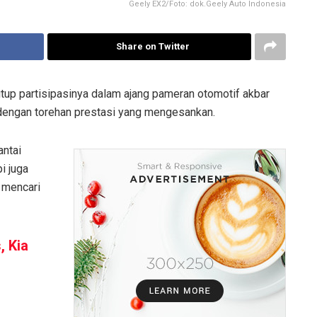
Geely EX2/Foto: dok.Geely Auto Indonesia
Share on Twitter
up partisipasinya dalam ajang pameran otomotif akbar
 dengan torehan prestasi yang mengesankan.
antai
i juga
 mencari
, Kia