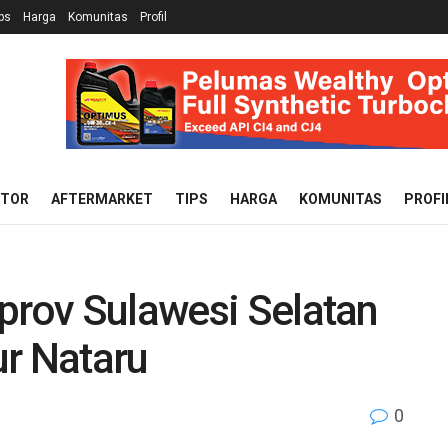
ps
Harga
Komunitas
Profil
OTOR
AFTERMARKET
TIPS
HARGA
KOMUNITAS
PROFI
prov Sulawesi Selatan
ur Nataru
0