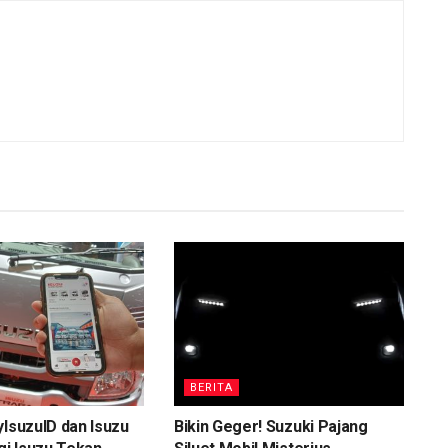
BERITA
yIsuzuID dan Isuzu
Bikin Geger! Suzuki Pajang