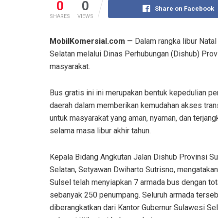
0
0
Share on Facebook
SHARES
VIEWS
MobilKomersial.com
— Dalam rangka libur Natal
Selatan melalui Dinas Perhubungan (Dishub) Provi
masyarakat.
Bus gratis ini ini merupakan bentuk kepedulian p
daerah dalam memberikan kemudahan akses tran
untuk masyarakat yang aman, nyaman, dan terjang
selama masa libur akhir tahun.
Kepala Bidang Angkutan Jalan Dishub Provinsi S
Selatan, Setyawan Dwiharto Sutrisno, mengatak
Sulsel telah menyiapkan 7 armada bus dengan tot
sebanyak 250 penumpang. Seluruh armada terseb
diberangkatkan dari Kantor Gubernur Sulawesi Se