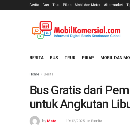
Berita
Bus
Truk
Pikap
Mobil dan Motor
Aftermarket
Ti
BERITA
BUS
TRUK
PIKAP
MOBIL DAN M
Home
Berita
Bus Gratis dari Pem
untuk Angkutan Lib
by
Mato
19/12/2025
in
Berita