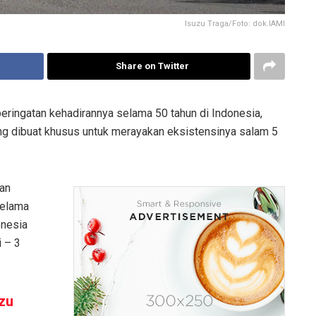
Isuzu Traga/Foto: dok.IAMI
Share on Twitter
eringatan kehadirannya selama 50 tahun di Indonesia,
ng dibuat khusus untuk merayakan eksistensinya salam 5
kan
selama
onesia
i – 3
uzu