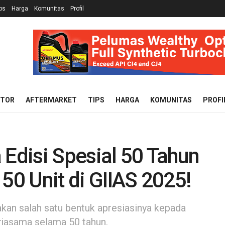
ps
Harga
Komunitas
Profil
OTOR
AFTERMARKET
TIPS
HARGA
KOMUNITAS
PROFI
 Edisi Spesial 50 Tahun
50 Unit di GIIAS 2025!
akan salah satu bentuk apresiasinya kepada
erjasama selama 50 tahun.