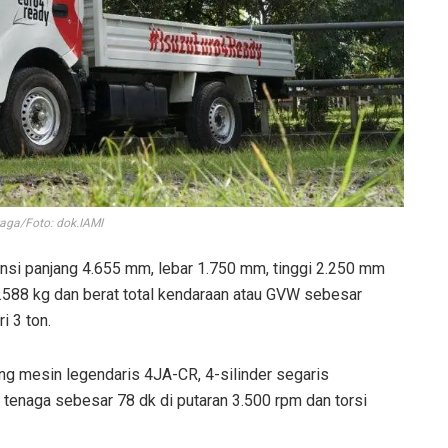
raga/Foto: dok.IAMI
ensi panjang 4.655 mm, lebar 1.750 mm, tinggi 2.250 mm
.588 kg dan berat total kendaraan atau GVW sebesar
 3 ton.
g mesin legendaris 4JA-CR, 4-silinder segaris
enaga sebesar 78 dk di putaran 3.500 rpm dan torsi