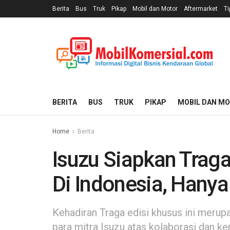
Berita
Bus
Truk
Pikap
Mobil dan Motor
Aftermarket
Ti
BERITA
BUS
TRUK
PIKAP
MOBIL DAN M
Home
Berita
Isuzu Siapkan Traga
Di Indonesia, Hanya 
Kehadiran Traga edisi khusus ini merup
para mitra Isuzu atas kolaborasi dan k