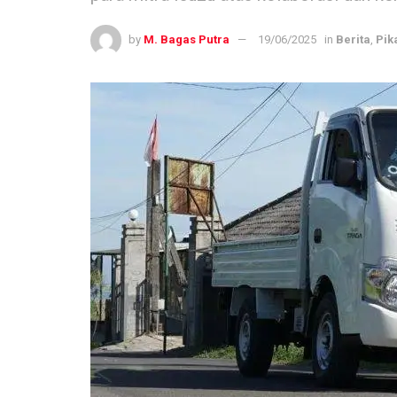
by
M. Bagas Putra
19/06/2025
in
Berita
,
Pik