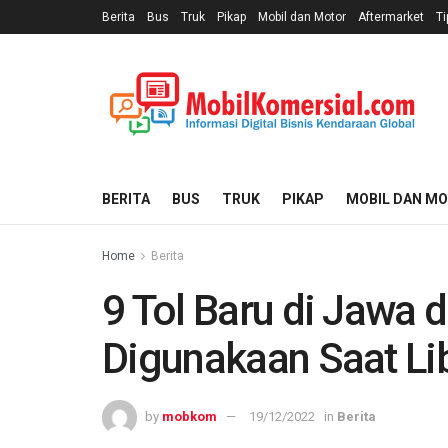
Berita
Bus
Truk
Pikap
Mobil dan Motor
Aftermarket
Ti
BERITA
BUS
TRUK
PIKAP
MOBIL DAN M
Home
Berita
9 Tol Baru di Jawa 
Digunakaan Saat Li
by
mobkom
19/12/2022
in
Berita