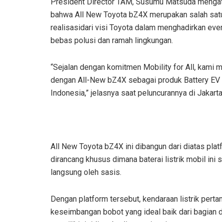
President Director TAM, Susumu Matsuda menga
bahwa All New Toyota bZ4X merupakan salah sat
realisasidari visi Toyota dalam menghadirkan eve
bebas polusi dan ramah lingkungan.
“Sejalan dengan komitmen Mobility for All, kami m
dengan All-New bZ4X sebagai produk Battery EV 
Indonesia,” jelasnya saat peluncurannya di Jakart
All New Toyota bZ4X ini dibangun dari diatas pla
dirancang khusus dimana baterai listrik mobil ini
langsung oleh sasis.
Dengan platform tersebut, kendaraan listrik perta
keseimbangan bobot yang ideal baik dari bagian 