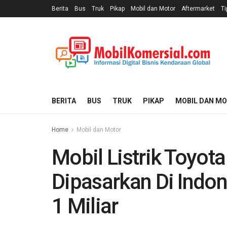
Berita
Bus
Truk
Pikap
Mobil dan Motor
Aftermarket
Ti
BERITA
BUS
TRUK
PIKAP
MOBIL DAN M
Home
Mobil dan Motor
Mobil Listrik Toyot
Dipasarkan Di Indo
1 Miliar