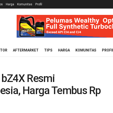
ps
Harga
Komunitas
Profil
OTOR
AFTERMARKET
TIPS
HARGA
KOMUNITAS
PROFI
a bZ4X Resmi
nesia, Harga Tembus Rp