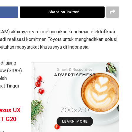
Share on Twitter
TAM) akhirnya resmi meluncurkan kendaraan elektrifikasi
adi realisasi komitmen Toyota untuk menghadirkan solusi
butuhan masyarakat khususnya di Indonesia.
di ajang
how (GIIAS)
elah
kat Tinggi
exus UX
TT G20