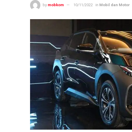
by
mobkom
10/11/2022
in
Mobil dan Motor