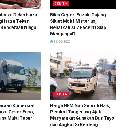
BERITA
yIsuzuID dan Isuzu
Bikin Geger! Suzuki Pajang
egi Isuzu Tekan
Siluet Mobil Misterius,
 Kendaraan Niaga
Benarkah XL7 Facelift Siap
Mengaspal?
16/06/2026
BERITA
araan Komersial
Harga BBM Non Subsidi Naik,
suzu Geser Fuso,
Pemkot Tangerang Ajak
ina Mulai Tebar
Masyarakat Gunakan Bus Tayo
dan Angkot Si Benteng