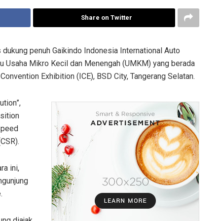
Share on Twitter
dukung penuh Gaikindo Indonesia International Auto
ntu Usaha Mikro Kecil dan Menengah (UMKM) yang berada
 Convention Exhibition (ICE), BSD City, Tangerang Selatan.
ution”,
sition
 Speed
(CSR).
a ini,
engunjung
e.
ung diajak