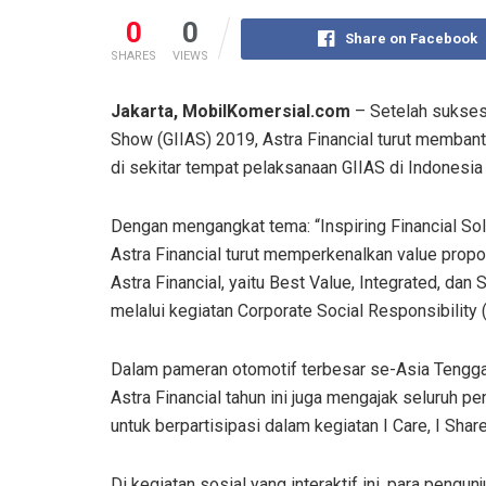
0
0
Share on Facebook
SHARES
VIEWS
Jakarta, MobilKomersial.com
– Setelah sukses 
Show (GIIAS) 2019, Astra Financial turut memba
di sekitar tempat pelaksanaan GIIAS di Indonesia
Dengan mengangkat tema: “Inspiring Financial Sol
Astra Financial turut memperkenalkan value propo
Astra Financial, yaitu Best Value, Integrated, dan
melalui kegiatan Corporate Social Responsibility 
Dalam pameran otomotif terbesar se-Asia Tenggar
Astra Financial tahun ini juga mengajak seluruh p
untuk berpartisipasi dalam kegiatan I Care, I Shar
Di kegiatan sosial yang interaktif ini, para pengunj