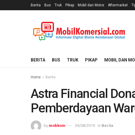
Berita
Bus
Truk
Pikap
Mobil dan Motor
Aftermarket
Ti
BERITA
BUS
TRUK
PIKAP
MOBIL DAN M
Home
Berita
Astra Financial Don
Pemberdayaan War
by
mobkom
04/08/2019
in
Berita