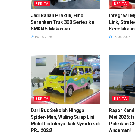
BERITA
BERITA
Jadi Bahan Praktik, Hino
Integrasi M
Serahkan Truk 300 Series ke
Link, Strat
SMKN 5 Makassar
Kecelakaan
19/06/2026
18/06/2026
BERITA
BERITA
Dari Bus Sekolah Hingga
Rapor Kend
Spider-Man, Wuling Sulap Lini
Mei 2026: I
Mobil Listriknya Jadi Nyentrik di
Pabrikan Ch
PRJ 2026!
Ancaman!