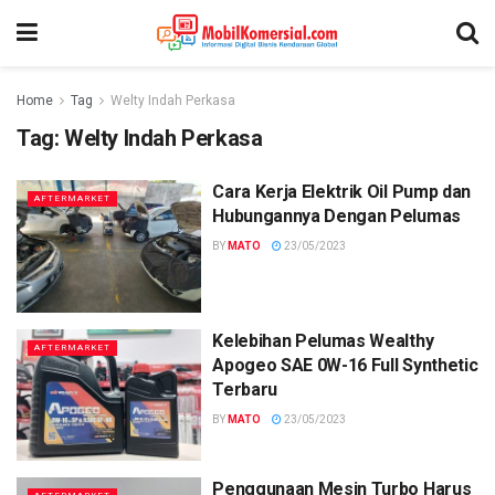
Home
Tag
Welty Indah Perkasa
Tag:
Welty Indah Perkasa
Cara Kerja Elektrik Oil Pump dan
AFTERMARKET
Hubungannya Dengan Pelumas
BY
MATO
23/05/2023
Kelebihan Pelumas Wealthy
AFTERMARKET
Apogeo SAE 0W-16 Full Synthetic
Terbaru
BY
MATO
23/05/2023
Penggunaan Mesin Turbo Harus