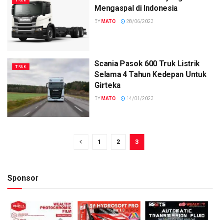
TRUK
Mengaspal di Indonesia
BY
MATO
28/06/2023
Scania Pasok 600 Truk Listrik
TRUK
Selama 4 Tahun Kedepan Untuk
Girteka
BY
MATO
14/01/2023
1
2
3
Sponsor