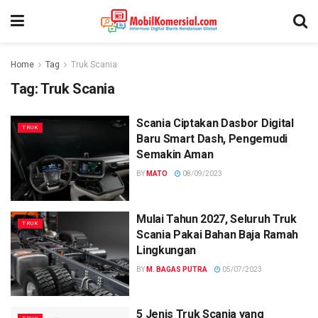
Home
Tag
Truk Scania
Tag:
Truk Scania
Scania Ciptakan Dasbor Digital
TRUK
Baru Smart Dash, Pengemudi
Semakin Aman
BY
MATO
08/09/2023
Mulai Tahun 2027, Seluruh Truk
TRUK
Scania Pakai Bahan Baja Ramah
Lingkungan
BY
M. BAGAS PUTRA
05/07/2023
5 Jenis Truk Scania yang