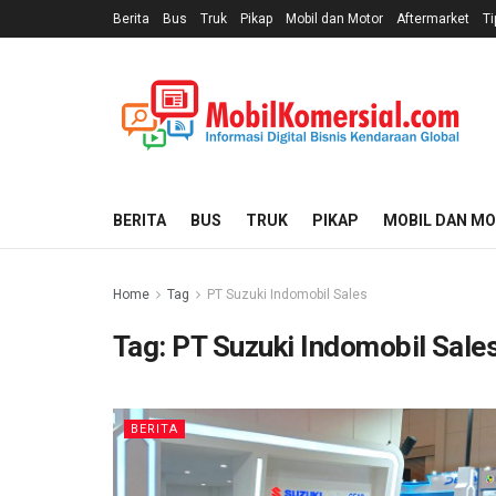
Berita
Bus
Truk
Pikap
Mobil dan Motor
Aftermarket
Ti
BERITA
BUS
TRUK
PIKAP
MOBIL DAN M
Home
Tag
PT Suzuki Indomobil Sales
Tag:
PT Suzuki Indomobil Sale
BERITA