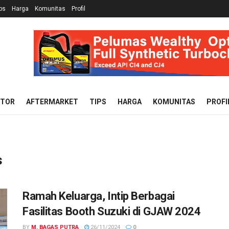
ps
Harga
Komunitas
Profil
OTOR
AFTERMARKET
TIPS
HARGA
KOMUNITAS
PROFI
s
Ramah Keluarga, Intip Berbagai
Fasilitas Booth Suzuki di GJAW 2024
BY
M. BAGAS PUTRA
26/11/2024
0