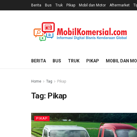
Berita
Bus
Truk
Pikap
Mobil dan Motor
Aftermarket
Ti
BERITA
BUS
TRUK
PIKAP
MOBIL DAN M
Home
Tag
Pikap
Tag:
Pikap
PIKAP