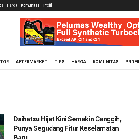
ps
Harga
Komunitas
Profil
OTOR
AFTERMARKET
TIPS
HARGA
KOMUNITAS
PROFI
Daihatsu Hijet Kini Semakin Canggih,
Punya Segudang Fitur Keselamatan
Baru