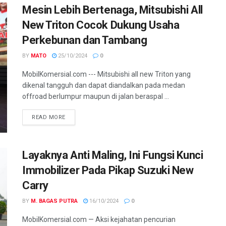
Mesin Lebih Bertenaga, Mitsubishi All
New Triton Cocok Dukung Usaha
Perkebunan dan Tambang
BY
MATO
25/10/2024
0
MobilKomersial.com --- Mitsubishi all new Triton yang
dikenal tangguh dan dapat diandalkan pada medan
offroad berlumpur maupun di jalan beraspal ...
READ MORE
Layaknya Anti Maling, Ini Fungsi Kunci
Immobilizer Pada Pikap Suzuki New
Carry
BY
M. BAGAS PUTRA
16/10/2024
0
MobilKomersial.com — Aksi kejahatan pencurian