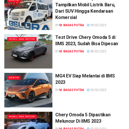
BERITA
Tampilkan Mobil Listrik Baru,
Dari SUV Hingga Kendaraan
Komersial
BY
M. BAGAS PUTRA
09/02/2023
Test Drive Chery Omoda 5 di
MOBIL DAN MOTOR
IIMS 2023, Sudah Bisa Dipesan
BY
M. BAGAS PUTRA
08/02/2023
MG4 EV Siap Melantai di IIMS
BERITA
2023
BY
M. BAGAS PUTRA
03/02/2023
Chery Omoda 5 Dipastikan
MOBIL DAN MOTOR
Meluncur Di IIMS 2023
BY
M. BAGAS PUTRA
01/02/2023