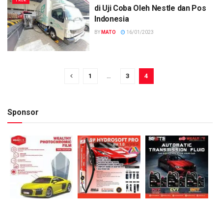
TRUK
di Uji Coba Oleh Nestle dan Pos
Indonesia
BY
MATO
16/01/2023
1
…
3
4
Sponsor