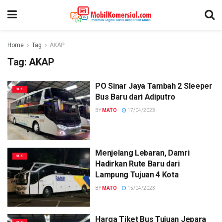
Home
Tag
AKAP
Tag:
AKAP
PO Sinar Jaya Tambah 2 Sleeper
BUS
Bus Baru dari Adiputro
BY
MATO
17/04/2023
Menjelang Lebaran, Damri
BUS
Hadirkan Rute Baru dari
Lampung Tujuan 4 Kota
BY
MATO
15/04/2023
Harga Tiket Bus Tujuan Jepara