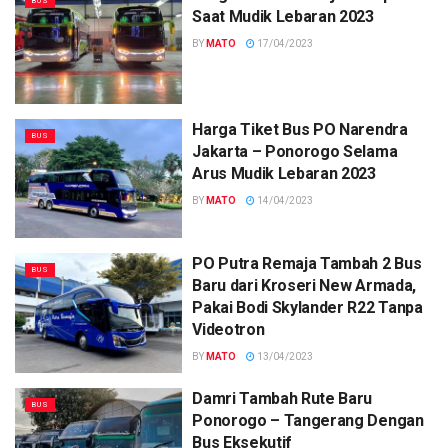
BUS
Saat Mudik Lebaran 2023
BY
MATO
17/04/2023
Harga Tiket Bus PO Narendra
BUS
Jakarta – Ponorogo Selama
Arus Mudik Lebaran 2023
BY
MATO
14/04/2023
PO Putra Remaja Tambah 2 Bus
BUS
Baru dari Kroseri New Armada,
Pakai Bodi Skylander R22 Tanpa
Videotron
BY
MATO
13/04/2023
Damri Tambah Rute Baru
BUS
Ponorogo – Tangerang Dengan
Bus Eksekutif