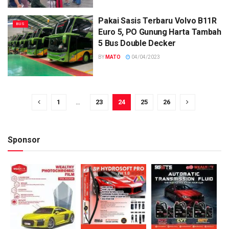
Pakai Sasis Terbaru Volvo B11R
BUS
Euro 5, PO Gunung Harta Tambah
5 Bus Double Decker
BY
MATO
04/04/2023
1
…
23
24
25
26
Sponsor