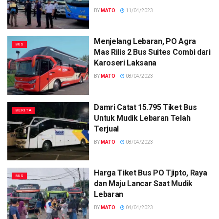
BY
MATO
11/04/2023
Menjelang Lebaran, PO Agra
BUS
Mas Rilis 2 Bus Suites Combi dari
Karoseri Laksana
BY
MATO
08/04/2023
Damri Catat 15.795 Tiket Bus
BERITA
Untuk Mudik Lebaran Telah
Terjual
BY
MATO
08/04/2023
Harga Tiket Bus PO Tjipto, Raya
BUS
dan Maju Lancar Saat Mudik
Lebaran
BY
MATO
04/04/2023