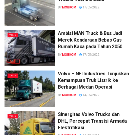
BY
MOBKOM
17/05/2022
Ambisi MAN Truck & Bus Jadi
TRUK
Merek Kendaraan Bebas Gas
Rumah Kaca pada Tahun 2050
BY
MOBKOM
17/05/2022
Volvo – NFI Industries Tunjukkan
TRUK
Kemampuan Truk Listrik ke
Berbagai Medan Operasi
BY
MOBKOM
14/05/2022
Sinergitas Volvo Trucks dan
TRUK
DHL, Percepat Transisi Armada
Elektrifikasi