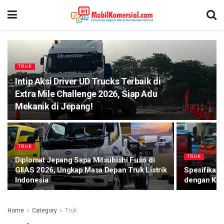
TRUK
Intip Aksi Driver UD Trucks Terbaik di
Extra Mile Challenge 2026, Siap Adu
Mekanik di Jepang!
TRUK
TRUK
Diplomat Jepang Sapa Mitsubishi Fuso di
GIIAS 2026, Ungkap Masa Depan Truk Listrik
Spesifikasi
Indonesia
dengan Kar
Home
Category
Truk