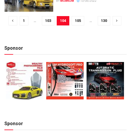
BY
MOBKOM
13/05/2022
1
…
103
104
105
…
130
Sponsor
Sponsor