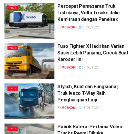
Percepat Pemasaran Truk
TRUK
Listriknya, Volta Trucks Jalin
Kemitraan dengan Paneltex
BY
MOBKOM
28/05/2022
Fuso Fighter X Hadirkan Varian
TRUK
Sasis Lebih Panjang, Cocok Buat
Karoseri Ini
BY
MOBKOM
27/05/2022
Stylish, Kuat dan Fungsional,
TRUK
Truk Iveco T-Way Raih
Penghargaan Lagi
BY
MOBKOM
18/05/2022
Pabrik Baterai Pertama Volvo
TRUK
Trucks Resmi Dibuka