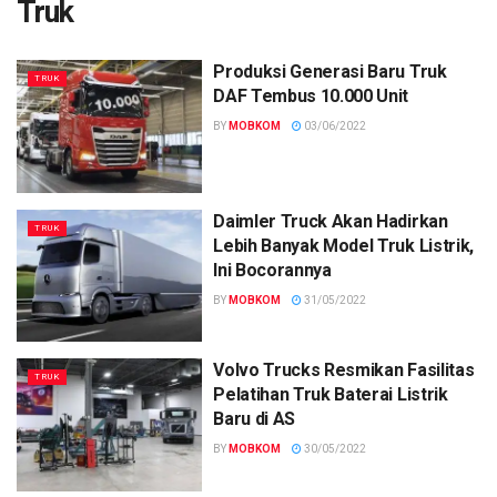
Truk
Produksi Generasi Baru Truk
TRUK
DAF Tembus 10.000 Unit
BY
MOBKOM
03/06/2022
Daimler Truck Akan Hadirkan
TRUK
Lebih Banyak Model Truk Listrik,
Ini Bocorannya
BY
MOBKOM
31/05/2022
Volvo Trucks Resmikan Fasilitas
TRUK
Pelatihan Truk Baterai Listrik
Baru di AS
BY
MOBKOM
30/05/2022