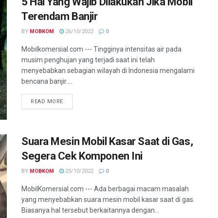
5 Hal Yang Wajib Dilakukan Jika Mobil
Terendam Banjir
BY
MOBKOM
26/10/2022
0
Mobilkomersial.com --- Tingginya intensitas air pada
musim penghujan yang terjadi saat ini telah
menyebabkan sebagian wilayah di Indonesia mengalami
bencana banjir....
READ MORE
Suara Mesin Mobil Kasar Saat di Gas,
Segera Cek Komponen Ini
BY
MOBKOM
25/10/2022
0
MobilKomersial.com --- Ada berbagai macam masalah
yang menyebabkan suara mesin mobil kasar saat di gas.
Biasanya hal tersebut berkaitannya dengan...