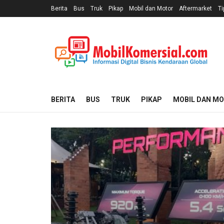
Berita
Bus
Truk
Pikap
Mobil dan Motor
Aftermarket
Ti
BERITA
BUS
TRUK
PIKAP
MOBIL DAN M