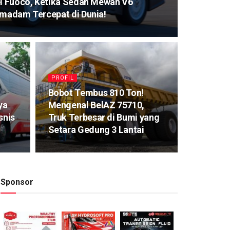
el Fuoco, Ketika Sedan Mewah V6
emadam Tercepat di Dunia!
PROFIL
Bobot Tembus 810 Ton!
ya
Mengenal BelAZ 75710,
snis
Truk Terbesar di Bumi yang
Setara Gedung 3 Lantai
Sponsor