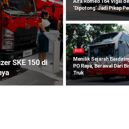
Alfa Romeo 164 Vigili d
‘Dipotong’ Jadi Pikap P
BUS
Menilik Sejarah Berdirin
zer SKE 150 di
PO Raya, Berawal Dari Bi
nya
Truk