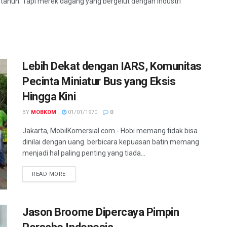
tahun. Tapi merek dagang yang bergelut dengan industri
Lebih Dekat dengan IARS, Komunitas
Pecinta Miniatur Bus yang Eksis
Hingga Kini
BY
MOBKOM
01/01/1970
0
Jakarta, MobilKomersial.com - Hobi memang tidak bisa
dinilai dengan uang. berbicara kepuasan batin memang
menjadi hal paling penting yang tiada...
READ MORE
Jason Broome Dipercaya Pimpin