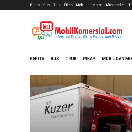
Berita
Bus
Truk
Pikap
Mobil dan Motor
Aftermarket
Ti
BERITA
BUS
TRUK
PIKAP
MOBIL DAN M