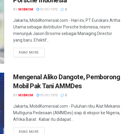
Porsche Indonesia
BY
MOBKOM
01/01/1970
0
Jakarta, MobilKomersial.com - Hari ini, PT Eurokars Artha
Utama sebagai distributor Porsche Indonesia, resmi
menunjuk Jason Broome sebagai Managing Director
yang baru. Efektif...
READ MORE
Mengenal Aliko Dangote, Pemborong
Mobil Pak Tani AMMDes
BY
MOBKOM
01/01/1970
0
Jakarta, MobilKomersial.com - Puluhan ribu Alat Mekanis
Multiguna Pedesaan (AMMDes) siap di ekspor ke Nigeria,
Afrika Barat. Kabar itu didapat...
READ MORE