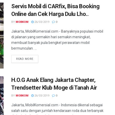
Servis Mobil di CARfix, Bisa Booking
Online dan Cek Harga Dulu Lho..
BY
MOBKOM
26/03/2019
0
Jakarta, MobilKomersial.com - Banyaknya populasi mobil
di jalanan yang semakin hari semakin meningkat,
membuat banyak pula bengkel perawatan mobil
bermunculan. ...
READ MORE
H.O.G Anak Elang Jakarta Chapter,
Trendsetter Klub Moge di Tanah Air
BY
MOBKOM
26/03/2019
0
Jakarta, MobilKomersial.com - Indonesia dikenal sebagai
salah satu dengan jumlah kendaraan roda dua terbanyak