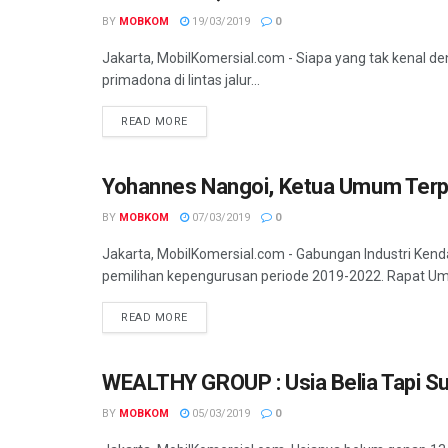
BY
MOBKOM
19/03/2019
0
Jakarta, MobilKomersial.com - Siapa yang tak kenal d
primadona di lintas jalur...
READ MORE
Yohannes Nangoi, Ketua Umum Terp
PROFIL
BY
MOBKOM
07/03/2019
0
Jakarta, MobilKomersial.com - Gabungan Industri Ken
pemilihan kepengurusan periode 2019-2022. Rapat Um
READ MORE
WEALTHY GROUP : Usia Belia Tapi 
PROFIL
BY
MOBKOM
05/03/2019
0