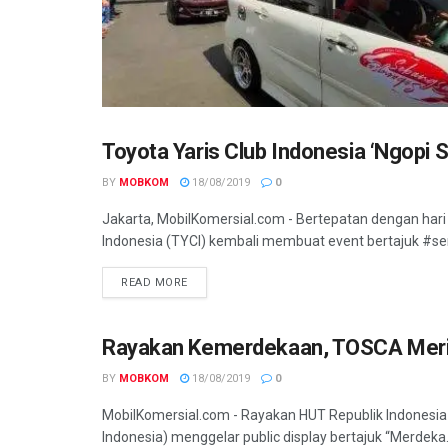
Toyota Yaris Club Indonesia ‘Ngopi 
KOMUNITAS
BY
MOBKOM
18/08/2019
0
Jakarta, MobilKomersial.com - Bertepatan dengan hari
Indonesia (TYCI) kembali membuat event bertajuk #seru
READ MORE
Rayakan Kemerdekaan, TOSCA Meri
KOMUNITAS
BY
MOBKOM
18/08/2019
0
MobilKomersial.com - Rayakan HUT Republik Indonesi
Indonesia) menggelar public display bertajuk “Merdeka.