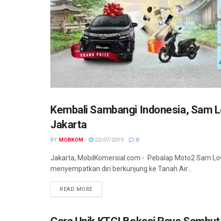
Kembali Sambangi Indonesia, Sam Lo
KOMUNITAS
Jakarta
BY
MOBKOM
22/07/2019
0
Jakarta, MobilKomersial.com - Pebalap Moto2 Sam Low
menyempatkan diri berkunjung ke Tanah Air...
READ MORE