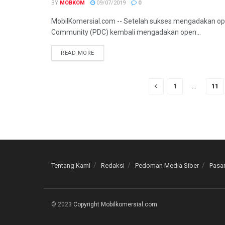
BY
MOBKOM
09/07/2019
0
MobilKomersial.com -- Setelah sukses mengadakan ope
Community (PDC) kembali mengadakan open...
READ MORE
1
…
11
Tentang Kami
Redaksi
Pedoman Media Siber
Pasan
© 2023
Copyright Mobilkomersial.com