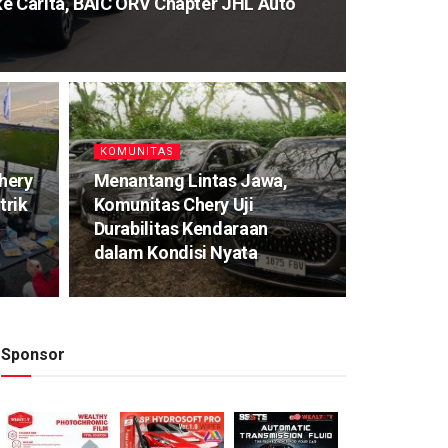
ke Carita, BAIC ORV Chapter JHL Auto
KOMUNITAS
Chery
Menantang Lintas Jawa,
trik
Komunitas Chery Uji
Durabilitas Kendaraan
dalam Kondisi Nyata
Sponsor