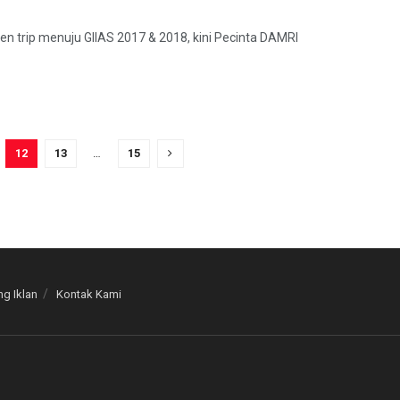
n trip menuju GIIAS 2017 & 2018, kini Pecinta DAMRI
12
13
…
15
g Iklan
Kontak Kami