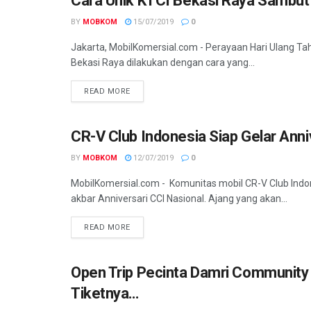
Cara Unik KTCI Bekasi Raya Sambut 
KOMUNITAS
BY
MOBKOM
15/07/2019
0
Jakarta, MobilKomersial.com - Perayaan Hari Ulang Ta
Bekasi Raya dilakukan dengan cara yang...
READ MORE
CR-V Club Indonesia Siap Gelar Anni
KOMUNITAS
BY
MOBKOM
12/07/2019
0
MobilKomersial.com - Komunitas mobil CR-V Club Ind
akbar Anniversari CCI Nasional. Ajang yang akan...
READ MORE
Open Trip Pecinta Damri Community 
KOMUNITAS
Tiketnya…