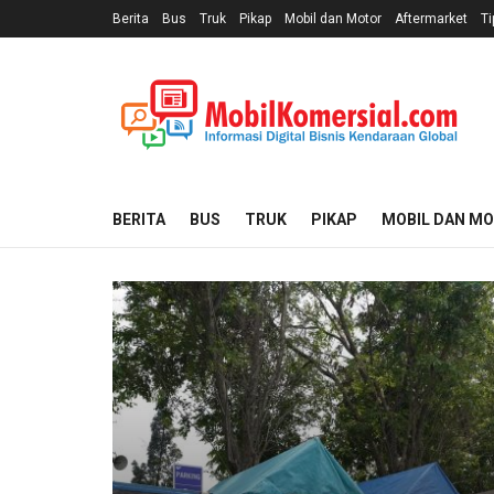
Berita
Bus
Truk
Pikap
Mobil dan Motor
Aftermarket
Ti
BERITA
BUS
TRUK
PIKAP
MOBIL DAN M