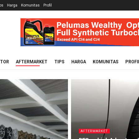
ps
Harga
Komunitas
Profil
OTOR
AFTERMARKET
TIPS
HARGA
KOMUNITAS
PROFI
AFTERMARKET