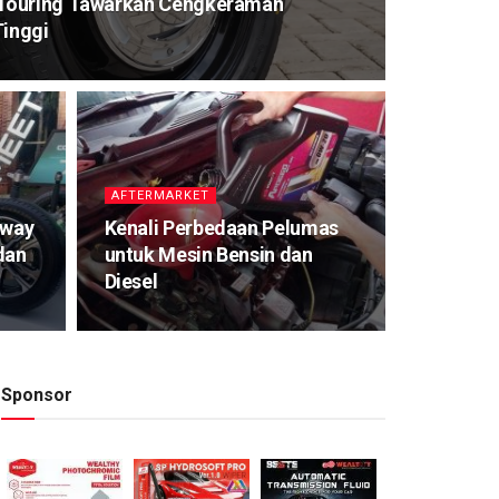
Touring Tawarkan Cengkeraman
Tinggi
AFTERMARKET
away
Kenali Perbedaan Pelumas
dan
untuk Mesin Bensin dan
Diesel
Sponsor