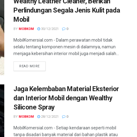
Wealthy Leather Cleaner, Berikan
Perlindungan Segala Jenis Kulit pada
Mobil
BY
MOBKOM
30/12/2021
0
MobilKomersial.com - Dalam perawatan mobil tidak
selalu tentang komponen mesin di dalamnya, namun
menjaga kebersihan interior mobil juga menjadi salah...
READ MORE
Jaga Kelembaban Material Eksterior
dan Interior Mobil dengan Wealthy
Silicone Spray
BY
MOBKOM
28/12/2021
0
MobilKomersial.com - Setiap kendaraan seperti mobil
tanpa disadari banyak material dari bahan plastik atau