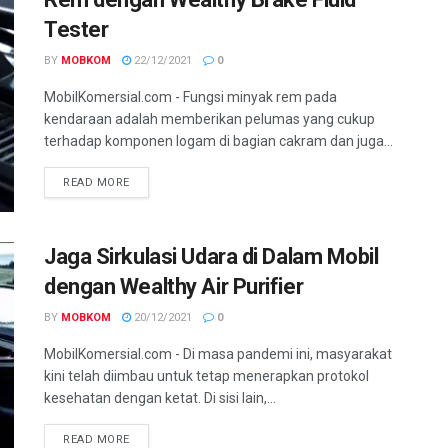
Tester
BY
MOBKOM
22/12/2021
0
MobilKomersial.com - Fungsi minyak rem pada
kendaraan adalah memberikan pelumas yang cukup
terhadap komponen logam di bagian cakram dan juga...
READ MORE
Jaga Sirkulasi Udara di Dalam Mobil
dengan Wealthy Air Purifier
BY
MOBKOM
20/12/2021
0
MobilKomersial.com - Di masa pandemi ini, masyarakat
kini telah diimbau untuk tetap menerapkan protokol
kesehatan dengan ketat. Di sisi lain,...
READ MORE