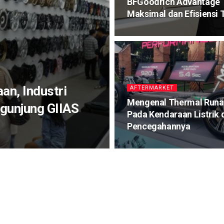
BFGoodrich Advantage 
Maksimal dan Efisiensi 
an, Industri
AFTERMARKET
Mengenal Thermal Run
gunjung GIIAS
Pada Kendaraan Listrik 
Pencegahannya