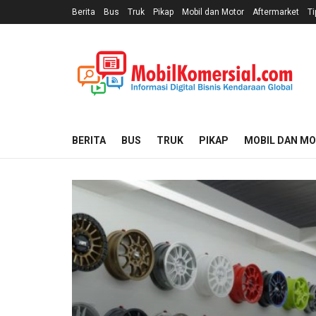
Berita
Bus
Truk
Pikap
Mobil dan Motor
Aftermarket
Ti
BERITA
BUS
TRUK
PIKAP
MOBIL DAN M