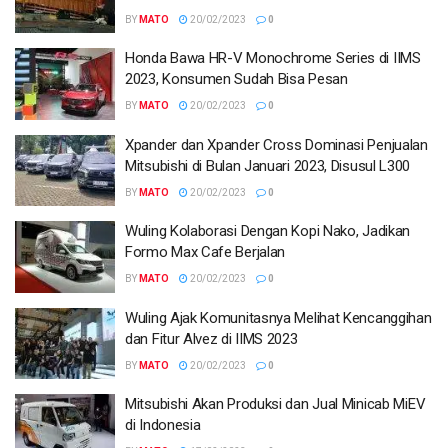
BY
MATO
20/02/2023
0
Honda Bawa HR-V Monochrome Series di IIMS
2023, Konsumen Sudah Bisa Pesan
BY
MATO
20/02/2023
0
Xpander dan Xpander Cross Dominasi Penjualan
Mitsubishi di Bulan Januari 2023, Disusul L300
BY
MATO
20/02/2023
0
Wuling Kolaborasi Dengan Kopi Nako, Jadikan
Formo Max Cafe Berjalan
BY
MATO
20/02/2023
0
Wuling Ajak Komunitasnya Melihat Kencanggihan
dan Fitur Alvez di IIMS 2023
BY
MATO
20/02/2023
0
Mitsubishi Akan Produksi dan Jual Minicab MiEV
di Indonesia