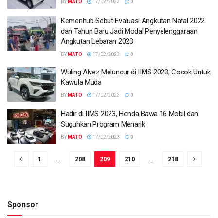
BY
MATO
17/02/2023
0
Kemenhub Sebut Evaluasi Angkutan Natal 2022
dan Tahun Baru Jadi Modal Penyelenggaraan
Angkutan Lebaran 2023
BY
MATO
17/02/2023
0
Wuling Alvez Meluncur di IIMS 2023, Cocok Untuk
Kawula Muda
BY
MATO
17/02/2023
0
Hadir di IIMS 2023, Honda Bawa 16 Mobil dan
Suguhkan Program Menarik
BY
MATO
17/02/2023
0
1
…
208
209
210
…
218
Sponsor