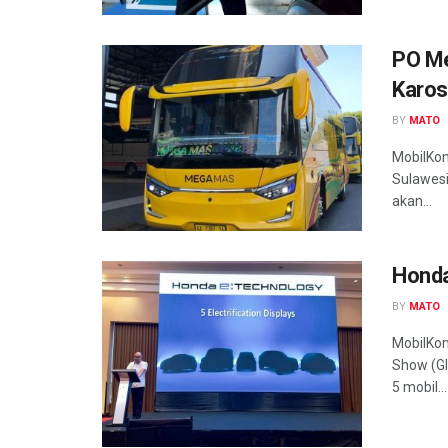
PO Me
Karos
BY
MATO
MobilKom
Sulawesi
akan...
Honda
BY
MATO
MobilKom
Show (GI
5 mobil...