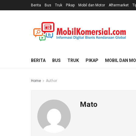
Berita
Bus
Truk
Pikap
Mobil dan Motor
Aftermarket
Ti
BERITA
BUS
TRUK
PIKAP
MOBIL DAN M
Home
Author
Mato