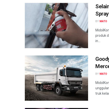
Selai
Spray
BY
MATO
MobilKom
produk d
in...
Goody
Merc
BY
MATO
MobilKom
unggulan
truk kel