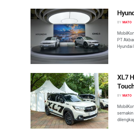
Hyund
BY
MATO
MobilKom
PT Akbar
Hyundai K
XL7 H
Touch
BY
MATO
MobilKom
semakin 
dilengka