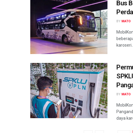
Bus B
Perda
BY
MATO
MobilKom
beberapa
karoseri..
Permu
SPKLU
Pang
BY
MATO
MobilKom
Panganda
daya kar