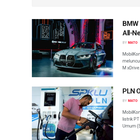
BMW L
All-N
BY
MATO
MobilKo
meluncur
M xDrive.
PLN O
BY
MATO
MobilKo
listrik 
Umum (SP