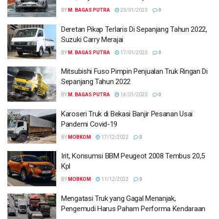
BY
M. BAGAS PUTRA
23/01/2023
0
Deretan Pikap Terlaris Di Sepanjang Tahun 2022,
Suzuki Carry Merajai
BY
M. BAGAS PUTRA
17/01/2023
0
Mitsubishi Fuso Pimpin Penjualan Truk Ringan Di
Sepanjang Tahun 2022
BY
M. BAGAS PUTRA
14/01/2023
0
Karoseri Truk di Bekasi Banjir Pesanan Usai
Pandemi Covid-19
BY
MOBKOM
17/12/2022
0
Irit, Konsumsi BBM Peugeot 2008 Tembus 20,5
Kpl
BY
MOBKOM
11/12/2022
0
Mengatasi Truk yang Gagal Menanjak,
Pengemudi Harus Paham Performa Kendaraan