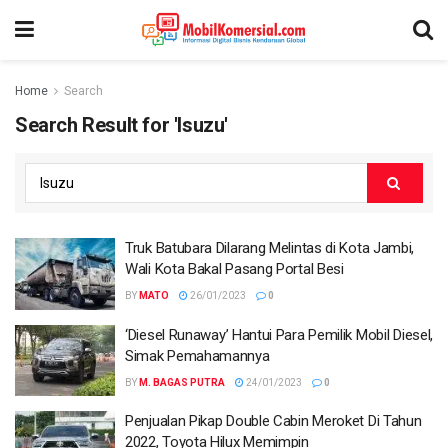
Home
Search
Search Result for 'Isuzu'
Truk Batubara Dilarang Melintas di Kota Jambi,
Wali Kota Bakal Pasang Portal Besi
BY
MATO
26/01/2023
0
‘Diesel Runaway’ Hantui Para Pemilik Mobil Diesel,
Simak Pemahamannya
BY
M. BAGAS PUTRA
24/01/2023
0
Penjualan Pikap Double Cabin Meroket Di Tahun
2022, Toyota Hilux Memimpin