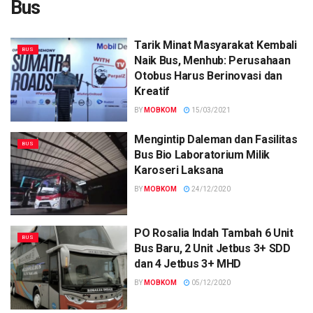
Bus
Tarik Minat Masyarakat Kembali
BUS
Naik Bus, Menhub: Perusahaan
Otobus Harus Berinovasi dan
Kreatif
BY
MOBKOM
15/03/2021
Mengintip Daleman dan Fasilitas
BUS
Bus Bio Laboratorium Milik
Karoseri Laksana
BY
MOBKOM
24/12/2020
PO Rosalia Indah Tambah 6 Unit
BUS
Bus Baru, 2 Unit Jetbus 3+ SDD
dan 4 Jetbus 3+ MHD
BY
MOBKOM
05/12/2020