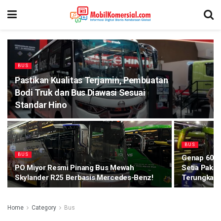
BUS
Pastikan Kualitas Terjamin, Pembuatan
Bodi Truk dan Bus Diawasi Sesuai
Standar Hino
BUS
BUS
Genap 60 T
PO Miyor Resmi Pinang Bus Mewah
Setia Paka
Skylander R25 Berbasis Mercedes-Benz!
Terungkap 
Home
Category
Bus