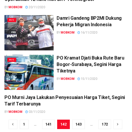
BY
MOBKOM
20/11/2020
Damri Gandeng BP2MI Dukung
BUS
Pekerja Migran Indonesia
BY
MOBKOM
16/11/2020
PO Kramat Djati Buka Rute Baru
BUS
Bogor-Surabaya, Segini Harga
Tiketnya
BY
MOBKOM
15/11/2020
PO Murni Jaya Lakukan Penyesuaian Harga Tiket, Segini
BUS
Tarif Terbarunya
BY
MOBKOM
03/11/2020
1
…
141
142
143
…
172